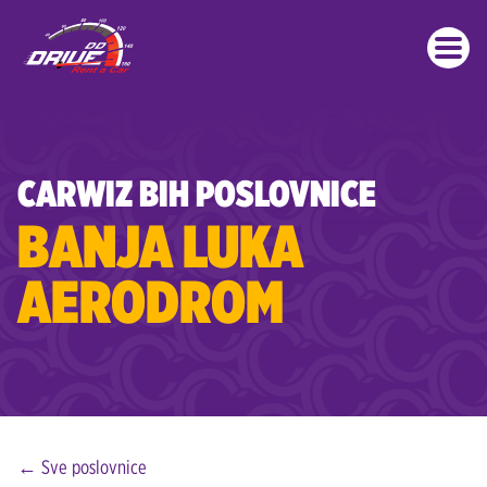
Preskoči
na
glavni
sadržaj
Posljednje objave
CARWIZ BIH POSLOVNICE
BANJA LUKA
AERODROM
← Sve poslovnice