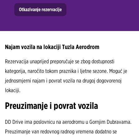
Šamac Grad
Sarajevo Aerodrom
Otkazivanje rezervacije
Tuzla Aerodrom
Sarajevo Grad
Tuzla Grad
Šamac Grad
Tuzla Aerodrom
Najam vozila na lokaciji Tuzla Aerodrom
Tuzla Grad
Rezervacija unaprijed preporučuje se zbog dostupnosti
kategorija, naročito tokom praznika i ljetne sezone. Moguć je
jednosmjerni najam i povrat vozila na drugoj dogovorenoj
lokaciji.
Preuzimanje i povrat vozila
DD Drive ima poslovnicu na aerodromu u Gornjim Dubravama.
Preuzimanje van redovnog radnog vremena dodatno se