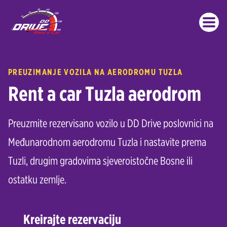
Preskoči
na
glavni
sadržaj
Posljednje objave
PREUZIMANJE VOZILA NA AERODROMU TUZLA
Rent a car Tuzla aerodrom
Preuzmite rezervisano vozilo u DD Drive poslovnici na
Međunarodnom aerodromu Tuzla i nastavite prema
Tuzli, drugim gradovima sjeveroistočne Bosne ili
ostatku zemlje.
Kreirajte rezervaciju