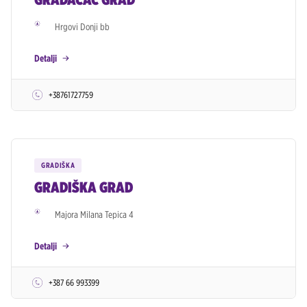
Hrgovi Donji bb
Detalji
+38761727759
GRADIŠKA
GRADIŠKA GRAD
Majora Milana Tepica 4
Detalji
+387 66 993399