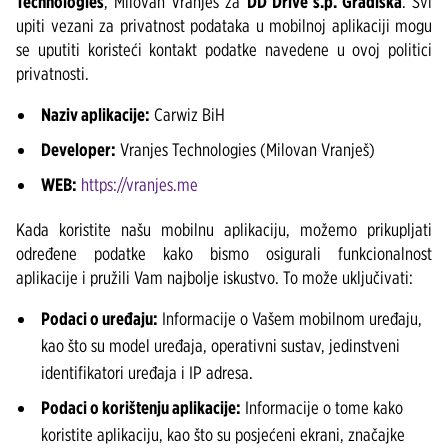
Technologies
, Milovan Vranješ za
DD Drive s.p. Gradiška
. Svi
upiti vezani za privatnost podataka u mobilnoj aplikaciji mogu
se uputiti koristeći kontakt podatke navedene u ovoj politici
privatnosti.
Naziv aplikacije:
Carwiz BiH
Developer:
Vranjes Technologies (Milovan Vranješ)
WEB:
https://vranjes.me
Kada koristite našu mobilnu aplikaciju, možemo prikupljati
određene podatke kako bismo osigurali funkcionalnost
aplikacije i pružili Vam najbolje iskustvo. To može uključivati:
Podaci o uređaju:
Informacije o Vašem mobilnom uređaju,
kao što su model uređaja, operativni sustav, jedinstveni
identifikatori uređaja i IP adresa.
Podaci o korištenju aplikacije:
Informacije o tome kako
koristite aplikaciju, kao što su posjećeni ekrani, značajke