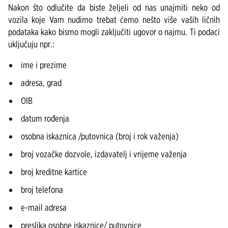
Nakon što odlučite da biste željeli od nas unajmiti neko od
vozila koje Vam nudimo trebat ćemo nešto više vaših ličnih
podataka kako bismo mogli zaključiti ugovor o najmu. Ti podaci
uključuju npr.:
ime i prezime
adresa, grad
OIB
datum rođenja
osobna iskaznica /putovnica (broj i rok važenja)
broj vozačke dozvole, izdavatelj i vrijeme važenja
broj kreditne kartice
broj telefona
e-mail adresa
preslika osobne iskaznice/ putovnice