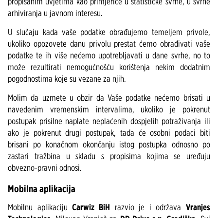
propisanim uvjetima kao primjerice u statističke svrhe, u svrhe
arhiviranja u javnom interesu.
U slučaju kada vaše podatke obrađujemo temeljem privole,
ukoliko opozovete danu privolu prestat ćemo obrađivati vaše
podatke te ih više nećemo upotrebljavati u dane svrhe, no to
može rezultirati nemogućnošću korištenja nekim dodatnim
pogodnostima koje su vezane za njih.
Molim da uzmete u obzir da Vaše podatke nećemo brisati u
navedenim vremenskim intervalima, ukoliko je pokrenut
postupak prisilne naplate neplaćenih dospjelih potraživanja ili
ako je pokrenut drugi postupak, tada će osobni podaci biti
brisani po konačnom okončanju istog postupka odnosno po
zastari tražbina u skladu s propisima kojima se uređuju
obvezno-pravni odnosi.
Mobilna aplikacija
Mobilnu aplikaciju
Carwiz BiH
razvio je i održava
Vranjes