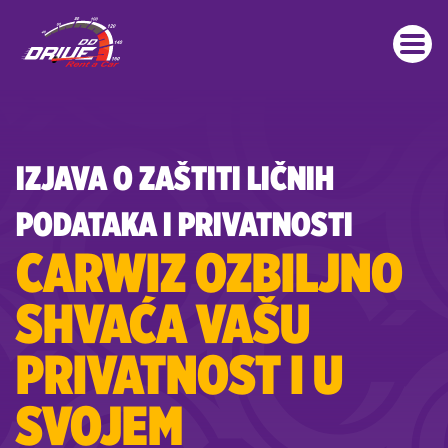
Preskoči
na
glavni
sadržaj
Posljednje objave
IZJAVA O ZAŠTITI LIČNIH
PODATAKA I PRIVATNOSTI
CARWIZ OZBILJNO
SHVAĆA VAŠU
PRIVATNOST I U
SVOJEM