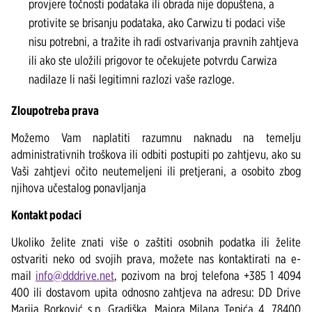
provjere točnosti podataka ili obrada nije dopuštena, a
protivite se brisanju podataka, ako Carwizu ti podaci više
nisu potrebni, a tražite ih radi ostvarivanja pravnih zahtjeva
ili ako ste uložili prigovor te očekujete potvrdu Carwiza
nadilaze li naši legitimni razlozi vaše razloge.
Zloupotreba prava
Možemo Vam naplatiti razumnu naknadu na temelju
administrativnih troškova ili odbiti postupiti po zahtjevu, ako su
Vaši zahtjevi očito neutemeljeni ili pretjerani, a osobito zbog
njihova učestalog ponavljanja
Kontakt podaci
Ukoliko želite znati više o zaštiti osobnih podatka ili želite
ostvariti neko od svojih prava, možete nas kontaktirati na e-
mail
info@dddrive.net
, pozivom na broj telefona +385 1 4094
400 ili dostavom upita odnosno zahtjeva na adresu: DD Drive
Marija Borković s.p. Gradiška, Majora Milana Tepića 4, 78400