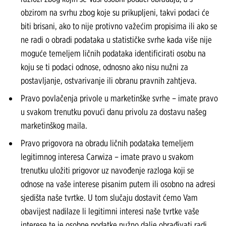
obzirom na svrhu zbog koje su prikupljeni, takvi podaci će
biti brisani, ako to nije protivno važećim propisima ili ako se
ne radi o obradi podataka u statističke svrhe kada više nije
moguće temeljem ličnih podataka identificirati osobu na
koju se ti podaci odnose, odnosno ako nisu nužni za
postavljanje, ostvarivanje ili obranu pravnih zahtjeva.
Pravo povlačenja privole u marketinške svrhe – imate pravo
u svakom trenutku povući danu privolu za dostavu našeg
marketinškog maila.
Pravo prigovora na obradu ličnih podataka temeljem
legitimnog interesa Carwiza – imate pravo u svakom
trenutku uložiti prigovor uz navođenje razloga koji se
odnose na vaše interese pisanim putem ili osobno na adresi
sjedišta naše tvrtke. U tom slučaju dostavit ćemo Vam
obavijest nadilaze li legitimni interesi naše tvrtke vaše
interese te je osobne podatke nužno dalje obrađivati radi