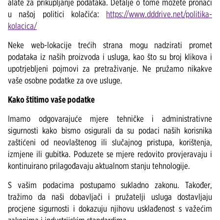
alate za prikupljanje podataka. Detalje o tome možete pronaći
u našoj politici kolačića:
https://www.dddrive.net/politika-
kolacica/
Neke web-lokacije trećih strana mogu nadzirati promet
podataka iz naših proizvoda i usluga, kao što su broj klikova i
upotrjebljeni pojmovi za pretraživanje. Ne pružamo nikakve
vaše osobne podatke za ove usluge.
Kako štitimo vaše podatke
Imamo odgovarajuće mjere tehničke i administrativne
sigurnosti kako bismo osigurali da su podaci naših korisnika
zaštićeni od neovlaštenog ili slučajnog pristupa, korištenja,
izmjene ili gubitka. Poduzete se mjere redovito provjeravaju i
kontinuirano prilagođavaju aktualnom stanju tehnologije.
S vašim podacima postupamo sukladno zakonu. Također,
tražimo da naši dobavljači i pružatelji usluga dostavljaju
procjene sigurnosti i dokazuju njihovu usklađenost s važećim